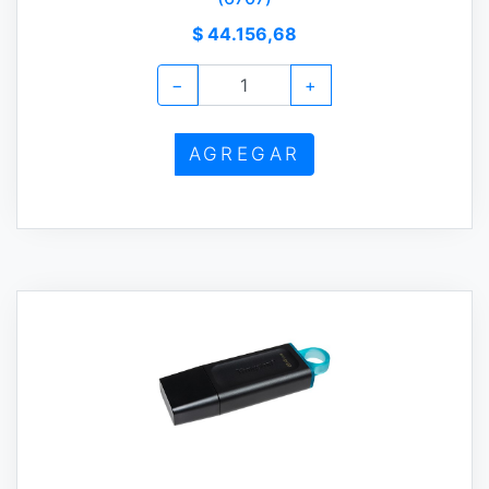
$ 44.156,68
−
+
AGREGAR