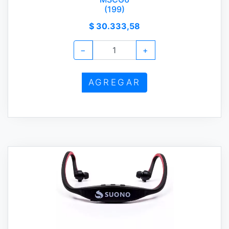
(199)
$ 30.333,58
−
+
AGREGAR