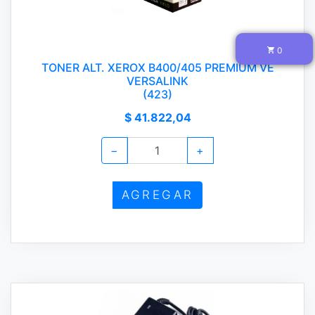
0
TONER ALT. XEROX B400/405 PREMIUM VE
VERSALINK
(423)
$ 41.822,04
−
+
AGREGAR