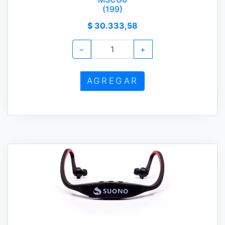
(199)
$ 30.333,58
−
+
AGREGAR