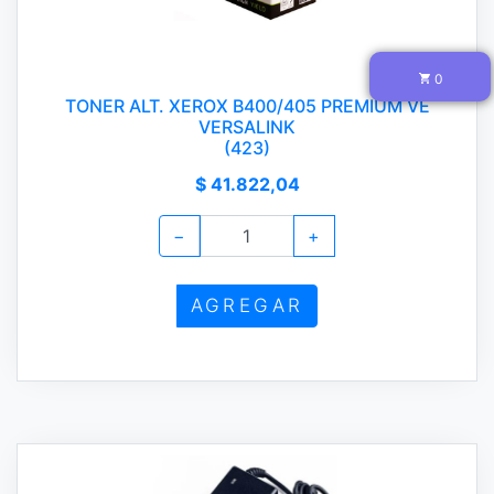
0
TONER ALT. XEROX B400/405 PREMIUM VE
VERSALINK
(423)
$ 41.822,04
−
+
AGREGAR