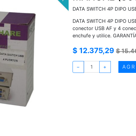
DATA SWITCH 4P DIPO US
DATA SWITCH 4P DIPO USB 
conector USB AF y 4 conect
enchufe y utilice. GARANTÍ
$ 12.375,29
$ 15.4
AGR
−
+