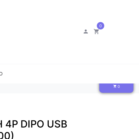
0
O
0
 4P DIPO USB
00)