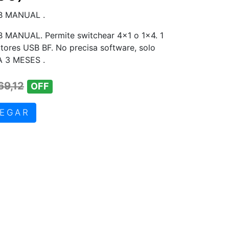
B MANUAL .
MANUAL. Permite switchear 4x1 o 1x4. 1
ores USB BF. No precisa software, solo
A 3 MESES .
69,12
OFF
EGAR