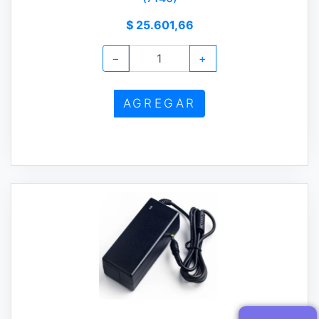
$ 25.601,66
−
+
AGREGAR