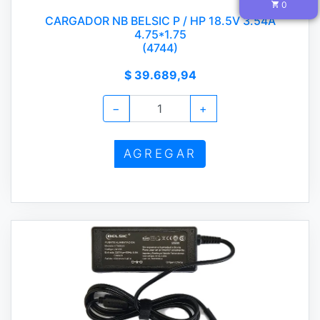
0
CARGADOR NB BELSIC P / HP 18.5V 3.54A
4.75*1.75
(4744)
$ 39.689,94
−
+
AGREGAR