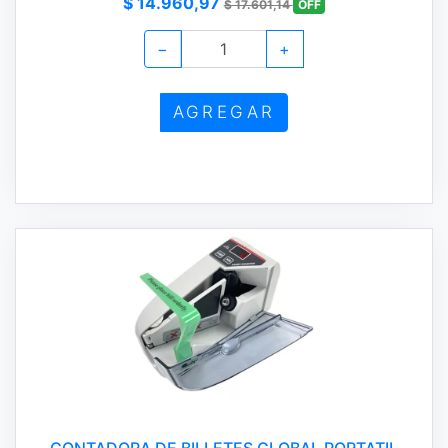
$ 14.960,97
$ 17.601,14
OFF
−
+
AGREGAR