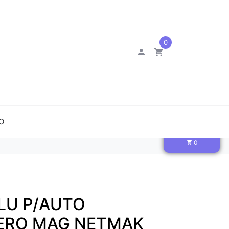
0
O
0
LU P/AUTO
LERO MAG NETMAK