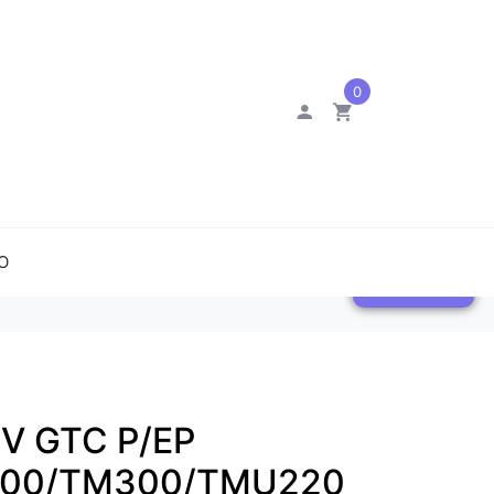
0
O
0
0V GTC P/EP
00/TM300/TMU220