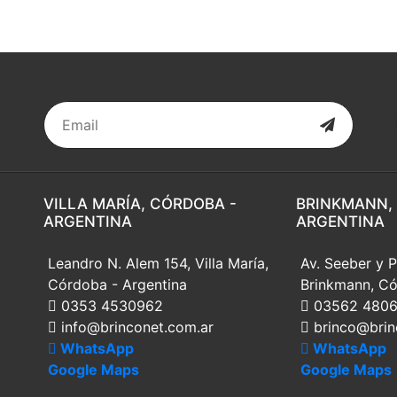
VILLA MARÍA, CÓRDOBA -
BRINKMANN,
ARGENTINA
ARGENTINA
Leandro N. Alem 154, Villa María,
Av. Seeber y P
Córdoba - Argentina
Brinkmann, Có
0353 4530962
03562 480
info@brinconet.com.ar
brinco@brin
WhatsApp
WhatsApp
Google Maps
Google Maps