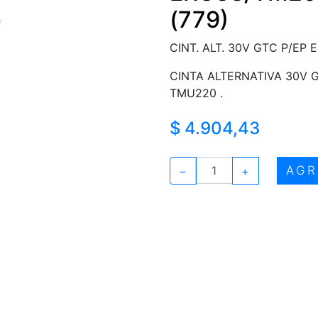
(779)
CINT. ALT. 30V GTC P/EP
CINTA ALTERNATIVA 30V
TMU220 .
$ 4.904,43
AGR
−
+