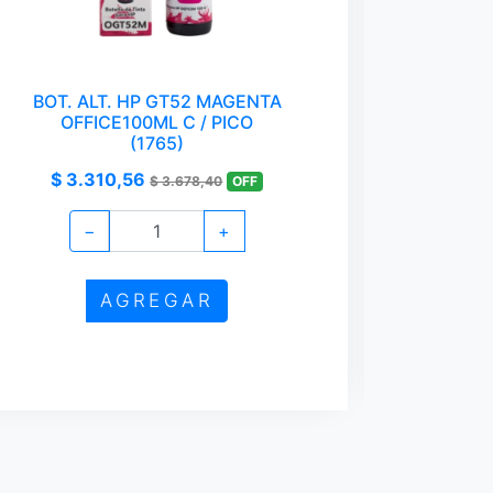
BOT. ALT. HP GT52 MAGENTA
ADAPTA
OFFICE100ML C / PICO
1
(1765)
$ 3.310,56
$ 4
$ 3.678,40
OFF
−
+
AGREGAR