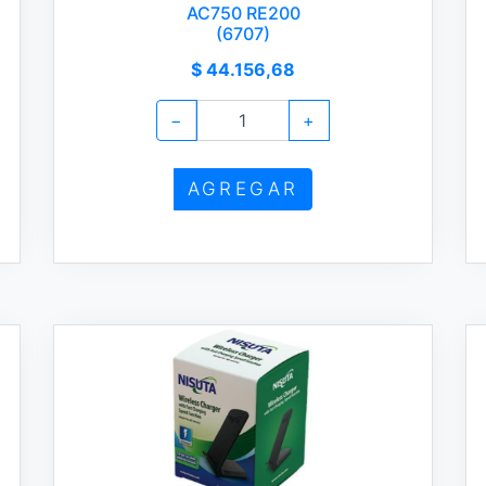
AC750 RE200
(6707)
$ 44.156,68
−
+
AGREGAR