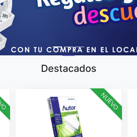
Destacados
VO
NUEVO