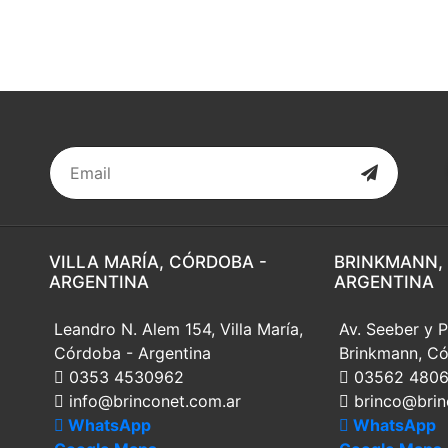
VILLA MARÍA, CÓRDOBA -
BRINKMANN,
ARGENTINA
ARGENTINA
Leandro N. Alem 154, Villa María,
Av. Seeber y P
Córdoba - Argentina
Brinkmann, Có
0353 4530962
03562 480
info@brinconet.com.ar
brinco@brin
WhatsApp
WhatsApp