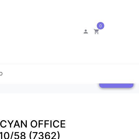
0
O
0
P CYAN OFFICE
10/58 (7362)