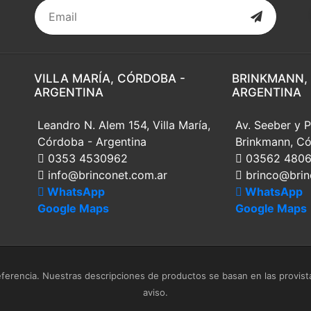
VILLA MARÍA, CÓRDOBA -
BRINKMANN,
ARGENTINA
ARGENTINA
Leandro N. Alem 154, Villa María,
Av. Seeber y P
Córdoba - Argentina
Brinkmann, Có
0353 4530962
03562 480
info@brinconet.com.ar
brinco@brin
WhatsApp
WhatsApp
Google Maps
Google Maps
erencia. Nuestras descripciones de productos se basan en las provista
aviso.