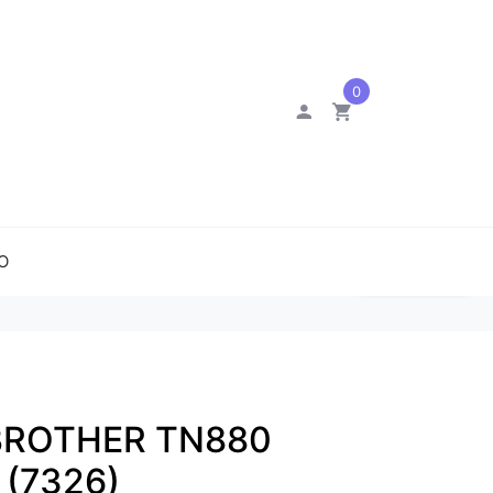
0
O
0
BROTHER TN880
(7326)