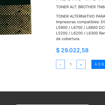
TONER ALT. BROTHER TN8
TONER ALTERNATIVO PAR
Impresoras compatibles: 
L5900 / L6700 / L6800 DC
L5200 / L6200 / L6300 Ren
de cobertura.
$ 29.022,58
AGR
−
+