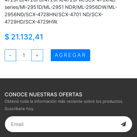
series/Ml-2951D/ML-2951 NDR/ML-2956DW/ML-
2956ND/SCX-4728HN/SCX-4701 ND/SCX-
4729HD/SCX-4729HW.
$ 21.132,41
AGREGAR
−
+
CONOCE NUESTRAS OFERTAS
Obtené toda la información más reciente sobre los productos.
Suscríbete hoy.