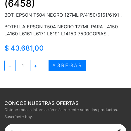
(6458)
BOT. EPSON T504 NEGRO 127ML P/4150/6161/6191 .
BOTELLA EPSON T504 NEGRO 127ML PARA L4150
L4160 L6161 L6171 L6191 L14150 7500COPIAS .
$ 43.681,00
AGREGAR
−
+
CONOCE NUESTRAS OFERTAS
Obtené toda la información más reciente sobre los productos.
Suscríbete hoy.