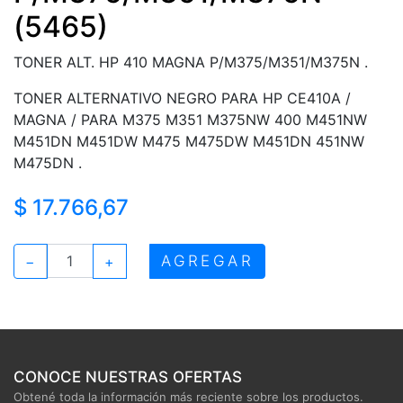
(5465)
TONER ALT. HP 410 MAGNA P/M375/M351/M375N .
TONER ALTERNATIVO NEGRO PARA HP CE410A /
MAGNA / PARA M375 M351 M375NW 400 M451NW
M451DN M451DW M475 M475DW M451DN 451NW
M475DN .
$ 17.766,67
AGREGAR
−
+
CONOCE NUESTRAS OFERTAS
Obtené toda la información más reciente sobre los productos.