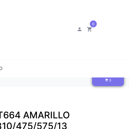
0
O
0
T664 AMARILLO
310/475/575/13