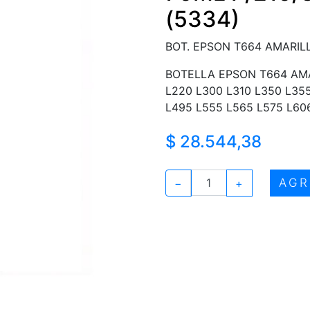
(5334)
BOT. EPSON T664 AMARILL
BOTELLA EPSON T664 AMA
L220 L300 L310 L350 L35
L495 L555 L565 L575 L606
$ 28.544,38
AGR
−
+