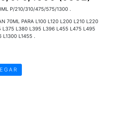
ML P/210/310/475/575/1300 .
N 70ML PARA L100 L120 L200 L210 L220
5 L375 L380 L395 L396 L455 L475 L495
 L1300 L1455 .
EGAR