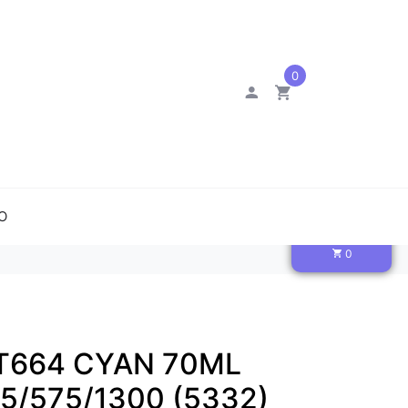
0
O
0
T664 CYAN 70ML
5/575/1300 (5332)