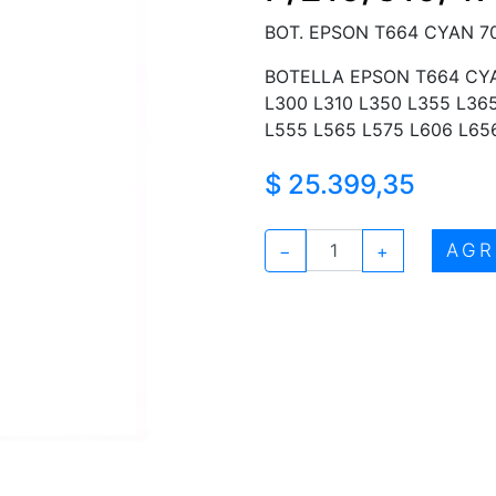
BOT. EPSON T664 CYAN 70
BOTELLA EPSON T664 CYA
L300 L310 L350 L355 L36
L555 L565 L575 L606 L656
$ 25.399,35
AGR
−
+