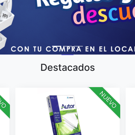
Destacados
VO
NUEVO