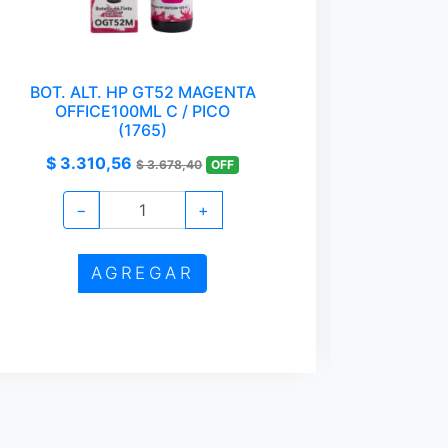
BOT. ALT. HP GT52 MAGENTA
ADAPTA
OFFICE100ML C / PICO
1
(1765)
$ 3.310,56
$ 4
$ 3.678,40
OFF
−
+
AGREGAR