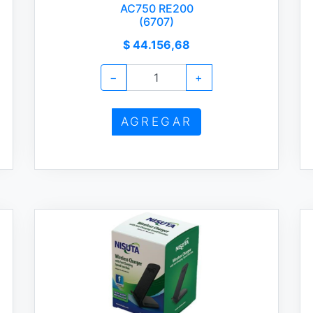
AC750 RE200
(6707)
$ 44.156,68
−
+
AGREGAR