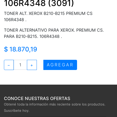
106R4348 (3091)
TONER ALT. XEROX B210-B215 PREMIUM CS
106R4348 .
TONER ALTERNATIVO PARA XEROX. PREMIUM CS.
PARA B210-B215. 106R4348 .
$ 18.870,19
AGREGAR
−
+
CONOCE NUESTRAS OFERTAS
Obtené toda la información más reciente sobre los productos.
Suscríbete hoy.