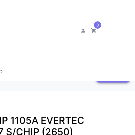
0
O
0
HP 1105A EVERTEC
7 S/CHIP (2650)