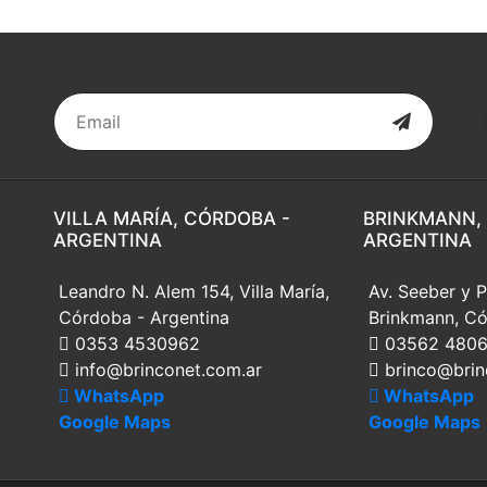
VILLA MARÍA, CÓRDOBA -
BRINKMANN,
ARGENTINA
ARGENTINA
Leandro N. Alem 154, Villa María,
Av. Seeber y P
Córdoba - Argentina
Brinkmann, Có
0353 4530962
03562 480
info@brinconet.com.ar
brinco@brin
WhatsApp
WhatsApp
Google Maps
Google Maps