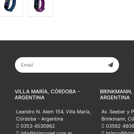
VILLA MARÍA, CÓRDOBA -
BRINKMANN,
ARGENTINA
ARGENTINA
Leandro N. Alem 154, Villa María,
Av. Seeber y P
Córdoba - Argentina
Brinkmann, Có
0353 4530962
03562 480
info@brinconet.com.ar
brinco@brin