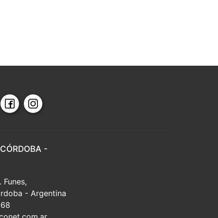
 CÓRDOBA -
. Funes,
rdoba - Argentina
668
conet.com.ar