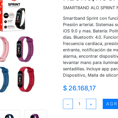
SMARTBAND ALO SPRINT N
Smartband Sprint con funci
Presión arterial. Sistemas 
iOS 9.0 y mas. Batería: Polí
días. Bluetooth: 4.0. Funcio
frecuencia cardíaca, presió
entrante, notificación de m
alarma, encontrar dispositi
levantar mano para iluminar
sentadillas. Incluye app para
Dispositivo, Malla de silic
$ 26.168,17
AGR
−
+