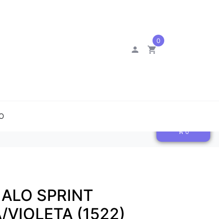
0
O
0
ALO SPRINT
VIOLETA (1522)